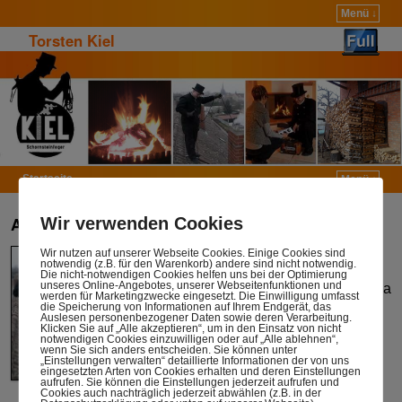
Menü ↓
Torsten Kiel
Startseite
Menü ↓
Zum Inhalt wechseln
Zum sekundären Inhalt wechseln
Abgasanlagen überprüfen
Wir verwenden Cookies
Wir nutzen auf unserer Webseite Cookies. Einige Cookies sind
In Schornsteinen und
notwendig (z.B. für den Warenkorb) andere sind nicht notwendig.
Abgasleitungen strömen Abgase
Die nicht-notwendigen Cookies helfen uns bei der Optimierung
unseres Online-Angebotes, unserer Webseitenfunktionen und
mit einem Unterdruck von 0,01 hPa
werden für Marketingzwecke eingesetzt. Die Einwilligung umfasst
– 0,2 hPa ins Freie.
die Speicherung von Informationen auf Ihrem Endgerät, das
Auslesen personenbezogener Daten sowie deren Verarbeitung.
Klicken Sie auf „Alle akzeptieren“, um in den Einsatz von nicht
Selbst geringe Verschmutzungen
notwendigen Cookies einzuwilligen oder auf „Alle ablehnen“,
sowie andere Fremdkörper wie
wenn Sie sich anders entscheiden. Sie können unter
„Einstellungen verwalten“ detaillierte Informationen der von uns
Laub, Zweige, Spinnengewebe,
eingesetzten Arten von Cookies erhalten und deren Einstellungen
Wespennester, noch lebende und
aufrufen. Sie können die Einstellungen jederzeit aufrufen und
Cookies auch nachträglich jederzeit abwählen (z.B. in der
tote Vögel u. a. können diese