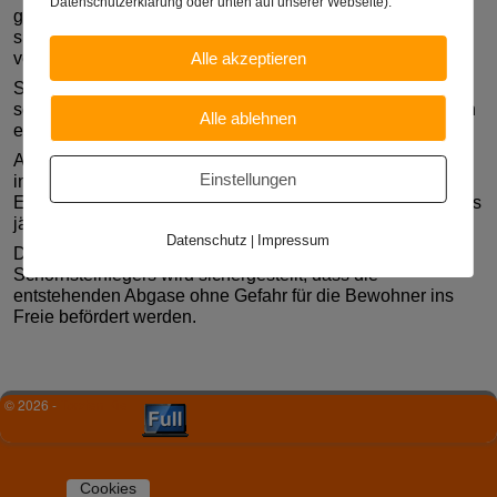
Datenschutzerklärung oder unten auf unserer Webseite).
geringen Druckverhältnisse negativ beeinflussen und den
sicheren Abtransport der Abgase behindern oder sogar
verhindern.
Alle akzeptieren
Schornsteinfeger beseitigen tagtäglich nicht nur Ruß,
sondern auch andere Verunreinigungen und gewährleisten
Alle ablehnen
eine sichere Abgasführung ins Freie.
Auch wenn kein Ruß entsteht, entstehen Abgase, die nicht
Einstellungen
in den Atembereich von Mensch und Tier gelangen dürfen.
Eine Feuerungsanlage produziert in einem Einfamilienhaus
jährlich ca. 30000 m³ Abgase.
Datenschutz
Impressum
|
Durch die regelmäßige, vorbeugende Überprüfung des
Schornsteinfegers wird sichergestellt, dass die
entstehenden Abgase ohne Gefahr für die Bewohner ins
Freie befördert werden.
© 2026 -
Torsten Kiel
Cookies