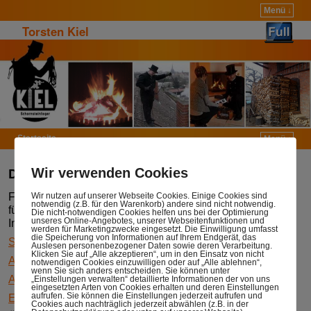
Menü ↓
Torsten Kiel
Startseite
Menü ↓
Zum Inhalt wechseln
Zum sekundären Inhalt wechseln
Dienstleistungen
Wir verwenden Cookies
Wir nutzen auf unserer Webseite Cookies. Einige Cookies sind
Folgende Dienstleistungen im Schornsteinfegerhandwerk
notwendig (z.B. für den Warenkorb) andere sind nicht notwendig.
führe ich als Schornsteinfegermeisterbetrieb und
Die nicht-notwendigen Cookies helfen uns bei der Optimierung
unseres Online-Angebotes, unserer Webseitenfunktionen und
Innungsmitglied aus:
werden für Marketingzwecke eingesetzt. Die Einwilligung umfasst
die Speicherung von Informationen auf Ihrem Endgerät, das
Schornsteinreinigung
Auslesen personenbezogener Daten sowie deren Verarbeitung.
Klicken Sie auf „Alle akzeptieren“, um in den Einsatz von nicht
Abgaswegeüberprüfung
notwendigen Cookies einzuwilligen oder auf „Alle ablehnen“,
wenn Sie sich anders entscheiden. Sie können unter
Abgasanlagen überprüfen
„Einstellungen verwalten“ detaillierte Informationen der von uns
eingesetzten Arten von Cookies erhalten und deren Einstellungen
aufrufen. Sie können die Einstellungen jederzeit aufrufen und
Emissionsmessungen (BImSchV)
Cookies auch nachträglich jederzeit abwählen (z.B. in der