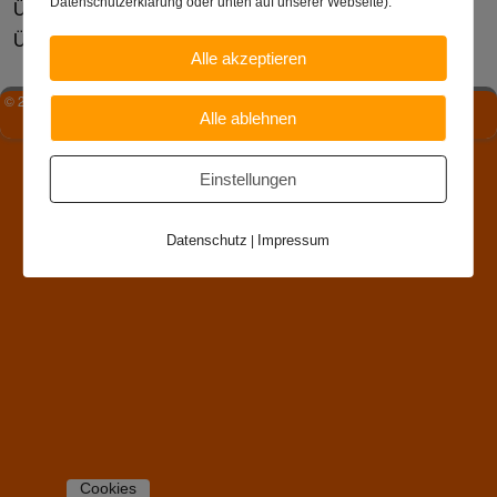
Datenschutzerklärung oder unten auf unserer Webseite).
Überprüfen und Reinigen von
Lüftungsanlagen
Überprüfen von
Dunstabzugsanlagen
Alle akzeptieren
© 2026 -
Torsten Kiel
Alle ablehnen
Einstellungen
Datenschutz
Impressum
|
Cookies